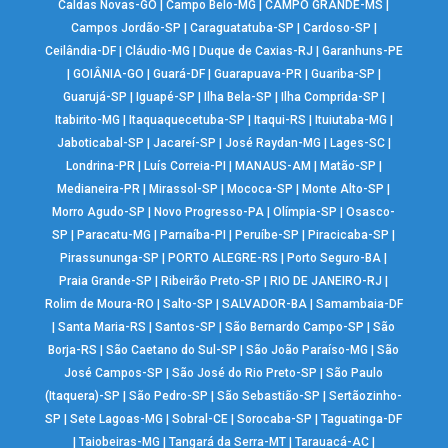
Caldas Novas-GO
|
Campo Belo-MG
|
CAMPO GRANDE-MS
|
Campos Jordão-SP
|
Caraguatatuba-SP
|
Cardoso-SP
|
Ceilândia-DF
|
Cláudio-MG
|
Duque de Caxias-RJ
|
Garanhuns-PE
|
GOIÂNIA-GO
|
Guará-DF
|
Guarapuava-PR
|
Guariba-SP
|
Guarujá-SP
|
Iguapé-SP
|
Ilha Bela-SP
|
Ilha Comprida-SP
|
Itabirito-MG
|
Itaquaquecetuba-SP
|
Itaqui-RS
|
Ituiutaba-MG
|
Jaboticabal-SP
|
Jacareí-SP
|
José Raydan-MG
|
Lages-SC
|
Londrina-PR
|
Luís Correia-PI
|
MANAUS-AM
|
Matão-SP
|
Medianeira-PR
|
Mirassol-SP
|
Mococa-SP
|
Monte Alto-SP
|
Morro Agudo-SP
|
Novo Progresso-PA
|
Olímpia-SP
|
Osasco-
SP
|
Paracatu-MG
|
Parnaíba-PI
|
Peruíbe-SP
|
Piracicaba-SP
|
Pirassununga-SP
|
PORTO ALEGRE-RS
|
Porto Seguro-BA
|
Praia Grande-SP
|
Ribeirão Preto-SP
|
RIO DE JANEIRO-RJ
|
Rolim de Moura-RO
|
Salto-SP
|
SALVADOR-BA
|
Samambaia-DF
|
Santa Maria-RS
|
Santos-SP
|
São Bernardo Campo-SP
|
São
Borja-RS
|
São Caetano do Sul-SP
|
São João Paraíso-MG
|
São
José Campos-SP
|
São José do Rio Preto-SP
|
São Paulo
(Itaquera)-SP
|
São Pedro-SP
|
São Sebastião-SP
|
Sertãozinho-
SP
|
Sete Lagoas-MG
|
Sobral-CE
|
Sorocaba-SP
|
Taguatinga-DF
|
Taiobeiras-MG
|
Tangará da Serra-MT
|
Tarauacá-AC
|