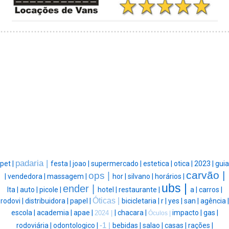
padaria |
pet |
festa |
joao |
supermercado |
estetica |
otica |
2023 |
guia
carvão |
ops |
|
vendedora |
massagem |
hor |
silvano |
horários |
ubs |
ender |
lta |
auto |
picole |
hotel |
restaurante |
a |
carros |
Óticas |
rodovi |
distribuidora |
papel |
bicicletaria |
r |
yes |
san |
agência |
escola |
academia |
apae |
|
chacara |
impacto |
gas |
2024 |
Óculos |
rodoviária |
odontologico |
-1 |
bebidas |
salao |
casas |
rações |