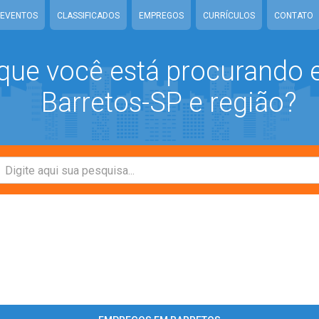
EVENTOS
CLASSIFICADOS
EMPREGOS
CURRÍCULOS
CONTATO
que você está procurando
Barretos-SP e região?