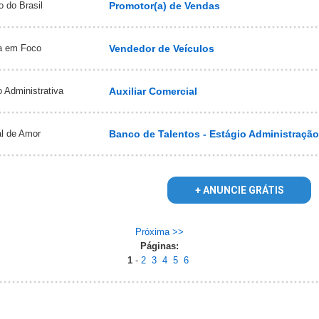
 do Brasil
Promotor(a) de Vendas
ra em Foco
Vendedor de Veículos
 Administrativa
Auxiliar Comercial
al de Amor
Banco de Talentos - Estágio Administração 
+ ANUNCIE GRÁTIS
Próxima >>
Páginas:
1
-
2
3
4
5
6