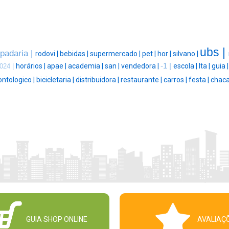
ubs |
padaria |
rodovi |
bebidas |
supermercado |
pet |
hor |
silvano |
horários |
apae |
academia |
san |
vendedora |
-1 |
escola |
lta |
guia 
024 |
ntologico |
bicicletaria |
distribuidora |
restaurante |
carros |
festa |
chaca
GUIA SHOP ONLINE
AVALIAÇ