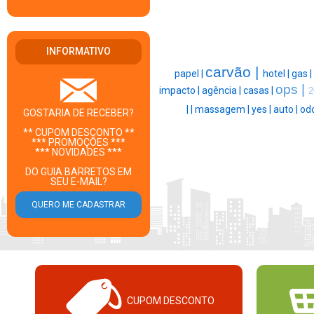
INFORMATIVO
carvão |
papel |
hotel |
gas |
ops |
impacto |
agência |
casas |
2
|
|
massagem |
yes |
auto |
odo
GOSTARIA DE RECEBER?
** CUPOM DESCONTO **
*** PROMOÇÕES ***
*** NOVIDADES ***
DO GUIA BARRETOS EM
SEU E-MAIL?
CUPOM DESCONTO