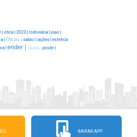
r |
otica |
2023 |
rodoviária |
joao |
Óticas |
|
a |
salao |
rações |
estetica
ender |
ra |
picole |
Óculos |
ÕES
BAIXAR APP